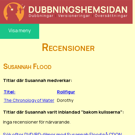
Visa meny
Recensioner
Susannah Flood
Titlar där Susannah medverkar:
Titel:
Rollfigur
The Chronology of Water
Dorothy
Titlar där Susannah varit inblandad "bakom kulisserna":
Inga recensioner för närvarande.
Sök efter DVD/BD-filmer med Susannah Flood på CDON