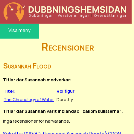
Visa meny
Recensioner
Susannah Flood
Titlar där Susannah medverkar:
Titel:
Rollfigur
The Chronology of Water
Dorothy
Titlar där Susannah varit inblandad "bakom kulisserna":
Inga recensioner för närvarande.
Sök efter DVD/BD-filmer med Susannah Flood på CDON