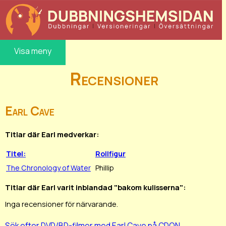
Visa meny
Recensioner
Earl Cave
Titlar där Earl medverkar:
Titel:
Rollfigur
The Chronology of Water
Phillip
Titlar där Earl varit inblandad "bakom kulisserna":
Inga recensioner för närvarande.
Sök efter DVD/BD-filmer med Earl Cave på CDON