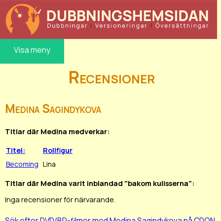
Visa meny
Recensioner
Medina Sagindykova
Titlar där Medina medverkar:
Titel:
Rollfigur
Becoming
Lina
Titlar där Medina varit inblandad "bakom kulisserna":
Inga recensioner för närvarande.
Sök efter DVD/BD-filmer med Medina Sagindykova på CDON