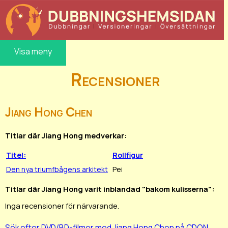
Visa meny
Recensioner
Jiang Hong Chen
Titlar där Jiang Hong medverkar:
Titel:
Rollfigur
Den nya triumfbågens arkitekt
Pei
Titlar där Jiang Hong varit inblandad "bakom kulisserna":
Inga recensioner för närvarande.
Sök efter DVD/BD-filmer med Jiang Hong Chen på CDON