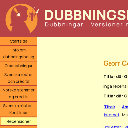
Startsida
Info om
dubbningsbolag
Geoff C
Omdubbningar
Svenska röster
Titlar där 
och credits
Inga recensi
Norske stemmer
Titlar där G
og credits
Svenska röster -
Titel:
An
Kortfilmer
Istornet
Ma
Recensioner
Sök efter D