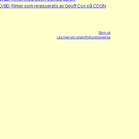
D/BD-filmer som regisserats av Geoff Cox på CDON
Skriv ut
Läs mer om utskriftsfunktionerna