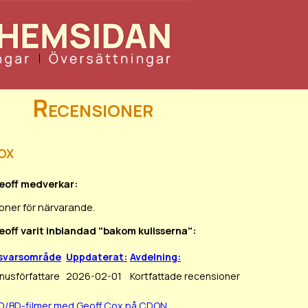
Recensioner
ox
Geoff medverkar:
oner för närvarande.
eoff varit inblandad "bakom kulisserna":
svarsområde
Uppdaterat:
Avdelning:
nusförfattare
2026-02-01
Kortfattade recensioner
VD/BD-filmer med Geoff Cox på CDON