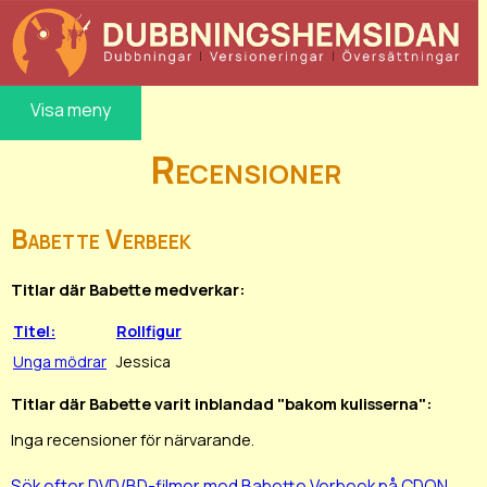
Visa meny
Recensioner
Babette Verbeek
Titlar där Babette medverkar:
Titel:
Rollfigur
Unga mödrar
Jessica
Titlar där Babette varit inblandad "bakom kulisserna":
Inga recensioner för närvarande.
Sök efter DVD/BD-filmer med Babette Verbeek på CDON