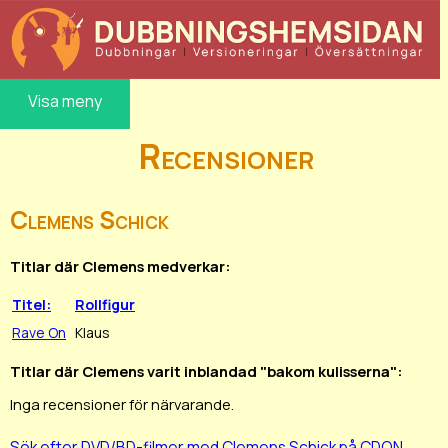
Visa meny
Recensioner
Clemens Schick
Titlar där Clemens medverkar:
Titel:
Rollfigur
Rave On
Klaus
Titlar där Clemens varit inblandad "bakom kulisserna":
Inga recensioner för närvarande.
Sök efter DVD/BD-filmer med Clemens Schick på CDON