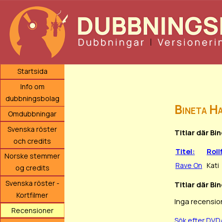
Startsida
Info om
dubbningsbolag
Bineta H
Omdubbningar
Svenska röster
Titlar där Bi
och credits
Titel:
Roll
Norske stemmer
Rave On
Kati
og credits
Svenska röster -
Titlar där Bi
Kortfilmer
Inga recensio
Recensioner
Sök efter DVD