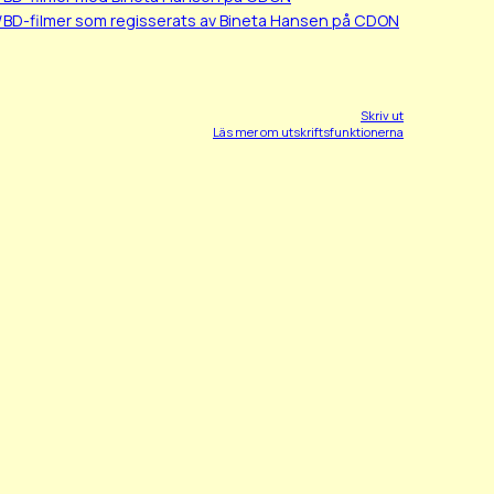
/BD-filmer som regisserats av Bineta Hansen på CDON
Skriv ut
Läs mer om utskriftsfunktionerna