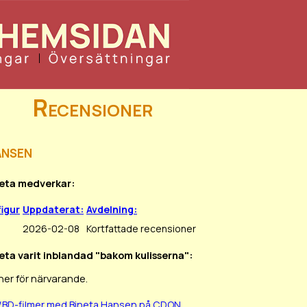
Recensioner
ansen
neta medverkar:
figur
Uppdaterat:
Avdelning:
2026-02-08
Kortfattade recensioner
neta varit inblandad "bakom kulisserna":
ner för närvarande.
/BD-filmer med Bineta Hansen på CDON