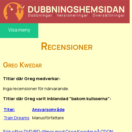
Visa meny
Recensioner
Greg Kwedar
Titlar där Greg medverkar:
Inga recensioner för närvarande.
Titlar där Greg varit inblandad "bakom kulisserna":
Titel:
Ansvarsområde
Train Dreams
Manusförfattare
Sök efter DVD/BD-filmer med Greg Kwedar på CDON