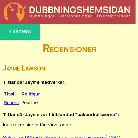
Visa meny
Recensioner
Jayme Lawson
Titlar där Jayme medverkar:
Titel:
Rollfigur
Sinners
Pearline
Titlar där Jayme varit inblandad "bakom kulisserna":
Inga recensioner för närvarande.
Sök efter DVD/BD-filmer med Jayme Lawson på CDON