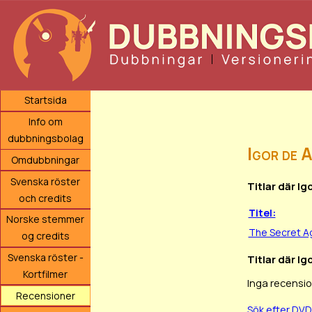
Startsida
Info om
dubbningsbolag
Igor de 
Omdubbningar
Svenska röster
Titlar där Ig
och credits
Titel:
Norske stemmer
The Secret A
og credits
Svenska röster -
Titlar där Ig
Kortfilmer
Inga recensio
Recensioner
Sök efter DVD