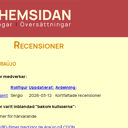
Recensioner
Araújo
or medverkar:
Rollfigur
Uppdaterat:
Avdelning:
gent
Sergio
2026-03-12
Kortfattade recensioner
or varit inblandad "bakom kulisserna":
ner för närvarande.
/BD-filmer med Igor de Araújo på CDON