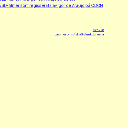
/BD-filmer som regisserats av Igor de Araújo på CDON
Skriv ut
Läs mer om utskriftsfunktionerna