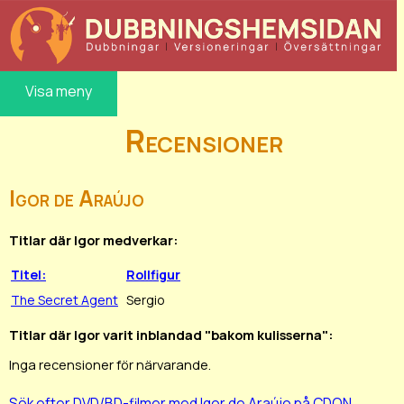
Visa meny
Recensioner
Igor de Araújo
Titlar där Igor medverkar:
Titel:
Rollfigur
The Secret Agent
Sergio
Titlar där Igor varit inblandad "bakom kulisserna":
Inga recensioner för närvarande.
Sök efter DVD/BD-filmer med Igor de Araújo på CDON