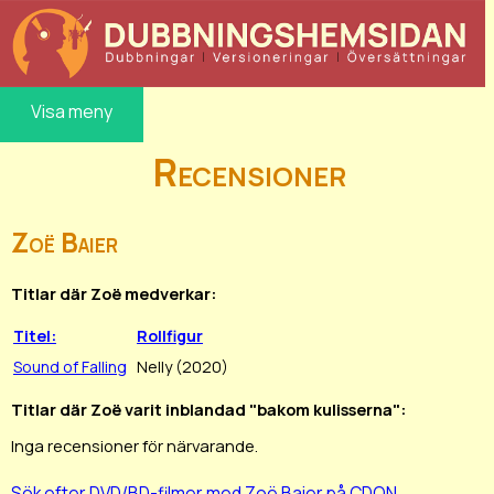
Visa meny
Recensioner
Zoë Baier
Titlar där Zoë medverkar:
Titel:
Rollfigur
Sound of Falling
Nelly (2020)
Titlar där Zoë varit inblandad "bakom kulisserna":
Inga recensioner för närvarande.
Sök efter DVD/BD-filmer med Zoë Baier på CDON