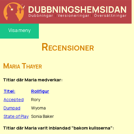
Visa meny
Recensioner
Maria Thayer
Titlar där Maria medverkar:
Titel:
Rollfigur
Accepted
Rory
Dumpad
Wyoma
State of Play
Sonia Baker
Titlar där Maria varit inblandad "bakom kulisserna":