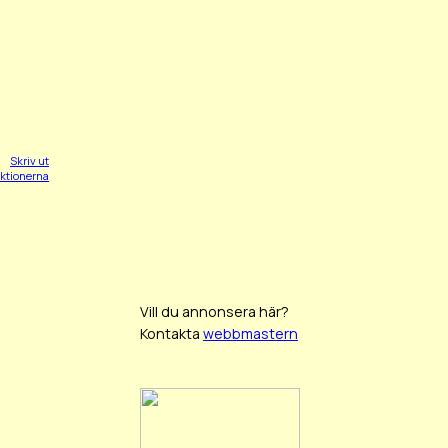
Skriv ut
nktionerna
Vill du annonsera här?
Kontakta
webbmastern