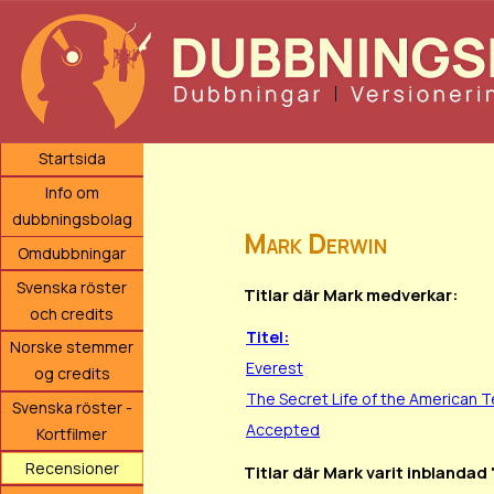
Startsida
Info om
dubbningsbolag
Mark Derwin
Omdubbningar
Svenska röster
Titlar där Mark medverkar:
och credits
Titel:
Norske stemmer
Everest
og credits
The Secret Life of the American 
Svenska röster -
Accepted
Kortfilmer
Recensioner
Titlar där Mark varit inblandad