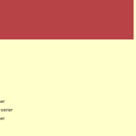
mer
serier
mer