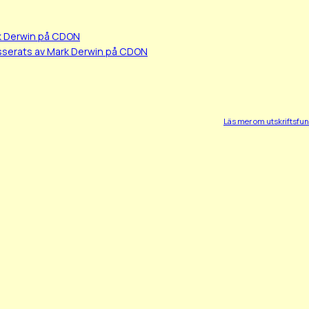
k Derwin på CDON
isserats av Mark Derwin på CDON
Läs mer om utskriftsfu