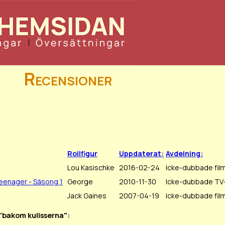
Recensioner
Rollfigur
Uppdaterat:
Avdelning:
Lou Kasischke
2016-02-24
Icke-dubbade fil
Teenager - Säsong 1
George
2010-11-30
Icke-dubbade TV-
Jack Gaines
2007-04-19
Icke-dubbade fil
 "bakom kulisserna":