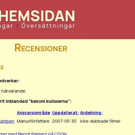
Recensioner
rs
edverkar:
r närvarande.
rit inblandad "bakom kulisserna":
Ansvarsområde
Uppdaterat:
Avdelning:
lkampen
Manusförfattare
2007-05-30
Icke-dubbade filmer
ilmer med Bengt Palmers på CDON