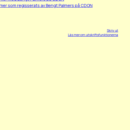
lmer som regisserats av Bengt Palmers på CDON
Skriv ut
Läs mer om utskriftsfunktionerna