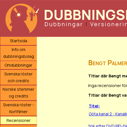
Startsida
Info om
dubbningsbolag
Bengt Palme
Omdubbningar
Svenska röster
Titlar där Bengt m
och credits
Inga recensioner fö
Norske stemmer
Titlar där Bengt va
og credits
Svenska röster -
Titel:
Kortfilmer
Göta kanal 2 - Kana
Recensioner
Sök efter DVD/BD-f