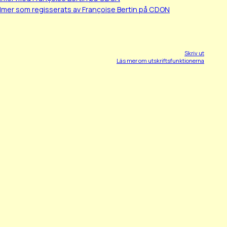
lmer som regisserats av Françoise Bertin på CDON
Skriv ut
Läs mer om utskriftsfunktionerna