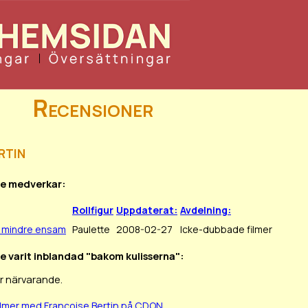
Recensioner
rtin
se medverkar:
Rollfigur
Uppdaterat:
Avdelning:
n mindre ensam
Paulette
2008-02-27
Icke-dubbade filmer
se varit inblandad "bakom kulisserna":
r närvarande.
ilmer med Françoise Bertin på CDON