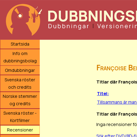
Startsida
Info om
dubbningsbolag
Françoise Be
Omdubbningar
Svenska röster
Titlar där Françoi
och credits
Titel:
Norske stemmer
Tillsammans är ma
og credits
Svenska röster -
Titlar där Françoi
Kortfilmer
Inga recensioner fö
Recensioner
Sök efter DVD/BD-f