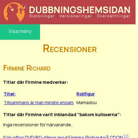
Visa meny
Recensioner
Firmine Richard
Titlar där Firmine medverkar:
Titel:
Rollfigur
Tillsammans är man mindre ensam
Mamadou
Titlar där Firmine varit inblandad "bakom kulisserna":
Inga recensioner för närvarande.
Sök efter DVD/BD-filmer med Firmine Richard på CDON