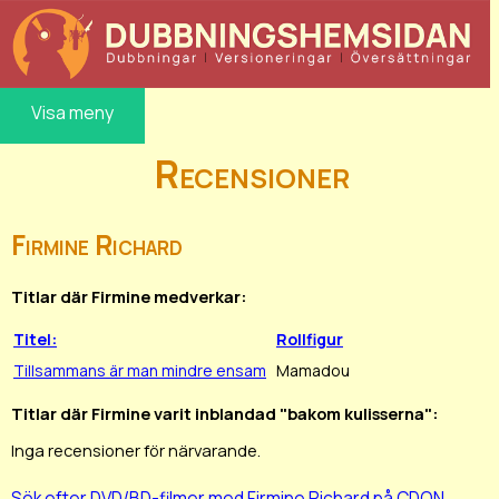
Visa meny
Recensioner
Firmine Richard
Titlar där Firmine medverkar:
Titel:
Rollfigur
Tillsammans är man mindre ensam
Mamadou
Titlar där Firmine varit inblandad "bakom kulisserna":
Inga recensioner för närvarande.
Sök efter DVD/BD-filmer med Firmine Richard på CDON