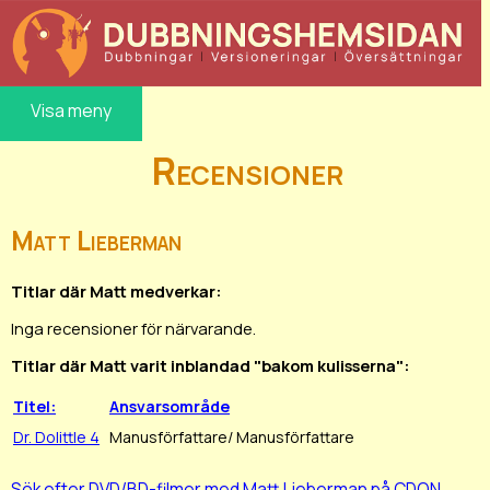
Visa meny
Recensioner
Matt Lieberman
Titlar där Matt medverkar:
Inga recensioner för närvarande.
Titlar där Matt varit inblandad "bakom kulisserna":
Titel:
Ansvarsområde
Dr. Dolittle 4
Manusförfattare/ Manusförfattare
Sök efter DVD/BD-filmer med Matt Lieberman på CDON