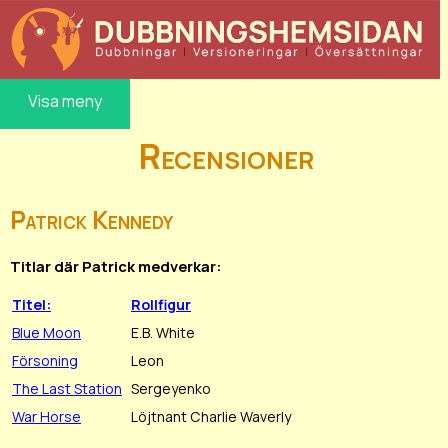
Visa meny
Recensioner
Patrick Kennedy
Titlar där Patrick medverkar:
Titel:
Rollfigur
Blue Moon
E.B. White
Försoning
Leon
The Last Station
Sergeyenko
War Horse
Löjtnant Charlie Waverly