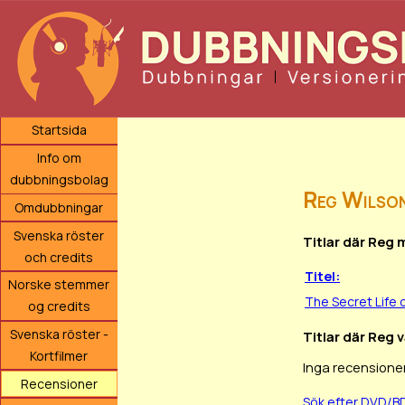
Startsida
Info om
dubbningsbolag
Reg Wilso
Omdubbningar
Svenska röster
Titlar där Reg 
och credits
Titel:
Norske stemmer
The Secret Life 
og credits
Svenska röster -
Titlar där Reg 
Kortfilmer
Inga recensioner
Recensioner
Sök efter DVD/B