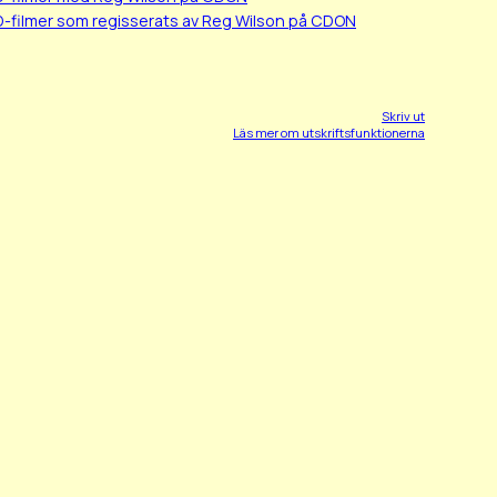
D-filmer som regisserats av Reg Wilson på CDON
Skriv ut
Läs mer om utskriftsfunktionerna