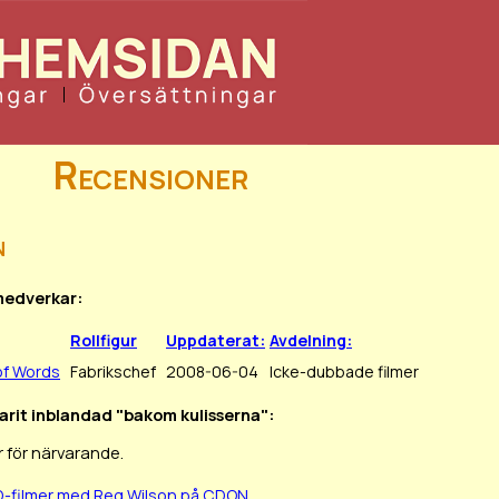
Recensioner
n
medverkar:
Rollfigur
Uppdaterat:
Avdelning:
of Words
Fabrikschef
2008-06-04
Icke-dubbade filmer
varit inblandad "bakom kulisserna":
 för närvarande.
D-filmer med Reg Wilson på CDON