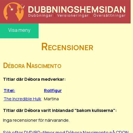
Visa meny
Recensioner
Débora Nascimento
Titlar där Débora medverkar:
Titel:
Rollfigur
The Incredible Hulk
Martina
Titlar där Débora varit inblandad "bakom kulisserna":
Inga recensioner för närvarande.
Sök efter DVD/BD-filmer med Débora Nascimento på CDON