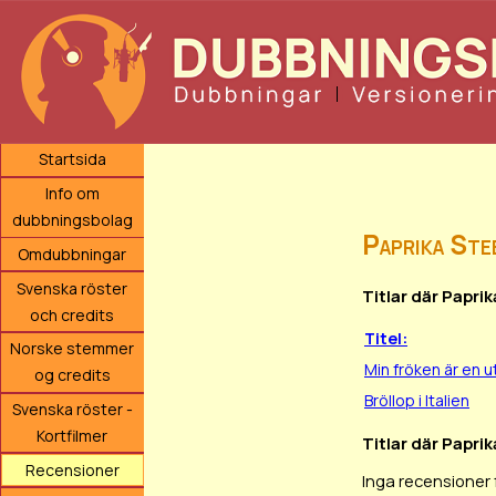
Startsida
Info om
dubbningsbolag
Paprika Ste
Omdubbningar
Svenska röster
Titlar där Papri
och credits
Titel:
Norske stemmer
Min fröken är en 
og credits
Bröllop i Italien
Svenska röster -
Kortfilmer
Titlar där Papri
Recensioner
Inga recensioner 