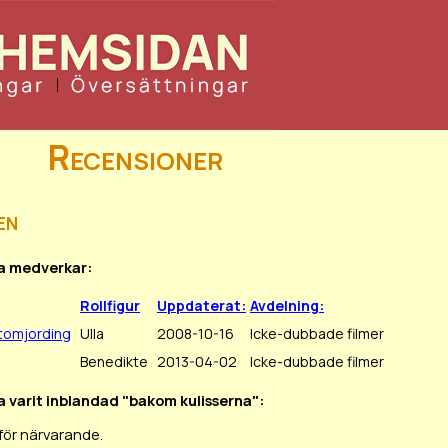
Recensioner
en
ka medverkar:
Rollfigur
Uppdaterat:
Avdelning:
utomjording
Ulla
2008-10-16
Icke-dubbade filmer
Benedikte
2013-04-02
Icke-dubbade filmer
ka varit inblandad "bakom kulisserna":
för närvarande.