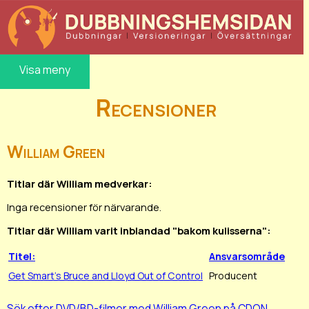
Visa meny
Recensioner
William Green
Titlar där William medverkar:
Inga recensioner för närvarande.
Titlar där William varit inblandad "bakom kulisserna":
Titel:
Ansvarsområde
Get Smart's Bruce and Lloyd Out of Control
Producent
Sök efter DVD/BD-filmer med William Green på CDON