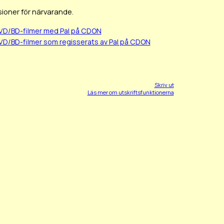
ioner för närvarande.
DVD/BD-filmer med Pal på CDON
VD/BD-filmer som regisserats av Pal på CDON
Skriv ut
Läs mer om utskriftsfunktionerna