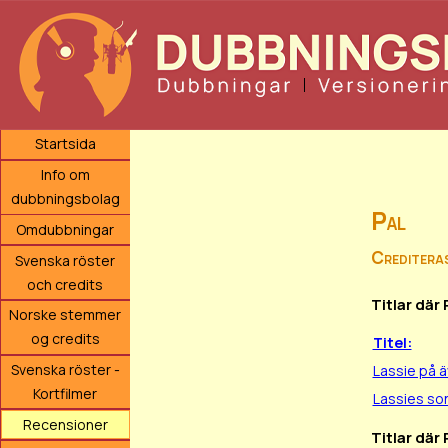
Startsida
Info om
dubbningsbolag
Pal
Omdubbningar
Crediteras
Svenska röster
och credits
Titlar där
Norske stemmer
og credits
Titel:
Svenska röster -
Lassie på ä
Kortfilmer
Lassies so
Recensioner
Titlar där