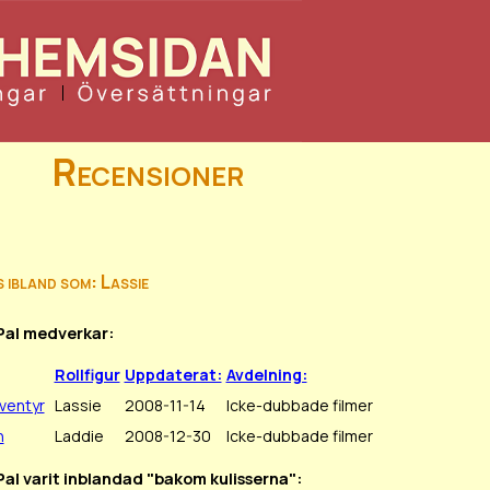
Recensioner
 ibland som: Lassie
 Pal medverkar:
Rollfigur
Uppdaterat:
Avdelning:
ventyr
Lassie
2008-11-14
Icke-dubbade filmer
n
Laddie
2008-12-30
Icke-dubbade filmer
 Pal varit inblandad "bakom kulisserna":