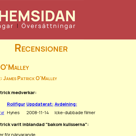
Recensioner
k O'Malley
e: James Patrick O'Malley
Patrick medverkar:
Rollfigur
Uppdaterat:
Avdelning:
yr
Hynes
2008-11-14
Icke-dubbade filmer
atrick varit inblandad "bakom kulisserna":
er för närvarande.