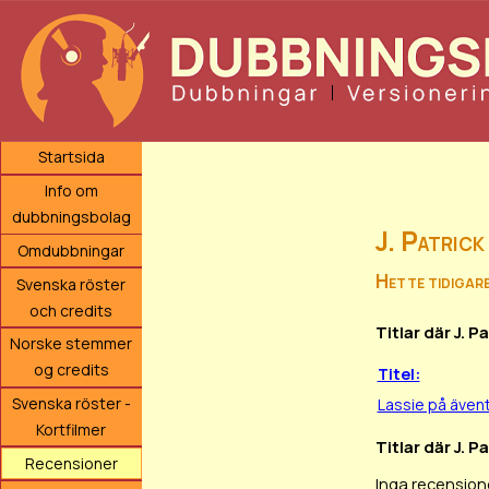
Startsida
Info om
dubbningsbolag
J. Patric
Omdubbningar
Hette tidigar
Svenska röster
och credits
Titlar där J. 
Norske stemmer
og credits
Titel:
Svenska röster -
Lassie på ävent
Kortfilmer
Titlar där J. P
Recensioner
Inga recension