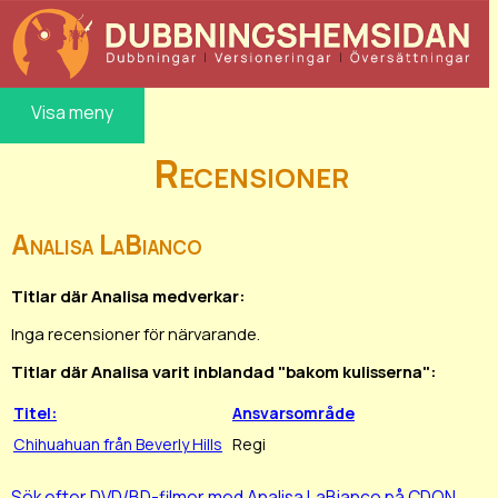
Visa meny
Recensioner
Analisa LaBianco
Titlar där Analisa medverkar:
Inga recensioner för närvarande.
Titlar där Analisa varit inblandad "bakom kulisserna":
Titel:
Ansvarsområde
Chihuahuan från Beverly Hills
Regi
Sök efter DVD/BD-filmer med Analisa LaBianco på CDON