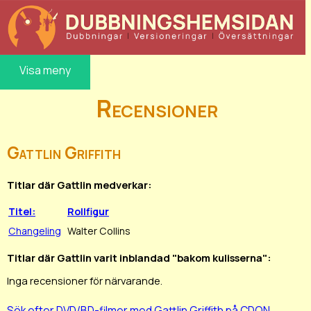
Visa meny
Recensioner
Gattlin Griffith
Titlar där Gattlin medverkar:
Titel:
Rollfigur
Changeling
Walter Collins
Titlar där Gattlin varit inblandad "bakom kulisserna":
Inga recensioner för närvarande.
Sök efter DVD/BD-filmer med Gattlin Griffith på CDON