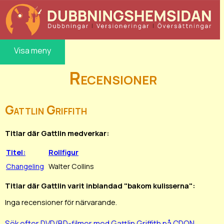
Visa meny
Recensioner
Gattlin Griffith
Titlar där Gattlin medverkar:
Titel:
Rollfigur
Changeling
Walter Collins
Titlar där Gattlin varit inblandad "bakom kulisserna":
Inga recensioner för närvarande.
Sök efter DVD/BD-filmer med Gattlin Griffith på CDON