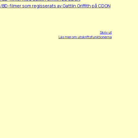
/BD-filmer som regisserats av Gattlin Griffith på CDON
Skriv ut
Läs mer om utskriftsfunktionerna