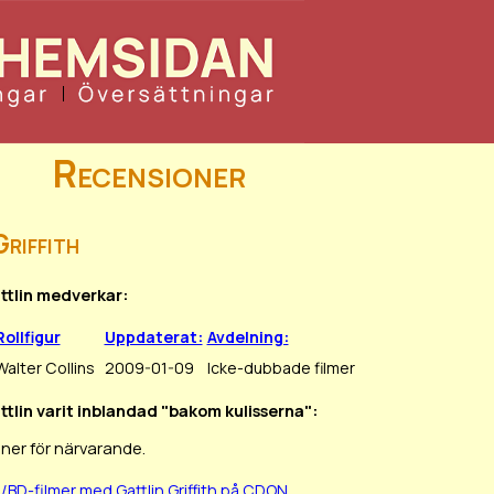
Recensioner
riffith
attlin medverkar:
Rollfigur
Uppdaterat:
Avdelning:
Walter Collins
2009-01-09
Icke-dubbade filmer
ttlin varit inblandad "bakom kulisserna":
ner för närvarande.
/BD-filmer med Gattlin Griffith på CDON