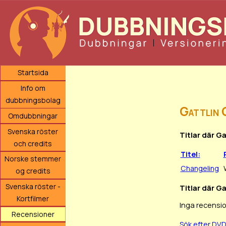
Startsida
Info om
dubbningsbolag
Gattlin G
Omdubbningar
Svenska röster
Titlar där G
och credits
Titel:
Norske stemmer
Changeling
og credits
Svenska röster -
Titlar där Ga
Kortfilmer
Inga recensio
Recensioner
Sök efter DVD