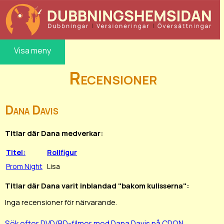
Visa meny
Recensioner
Dana Davis
Titlar där Dana medverkar:
Titel:
Rollfigur
Prom Night
Lisa
Titlar där Dana varit inblandad "bakom kulisserna":
Inga recensioner för närvarande.
Sök efter DVD/BD-filmer med Dana Davis på CDON