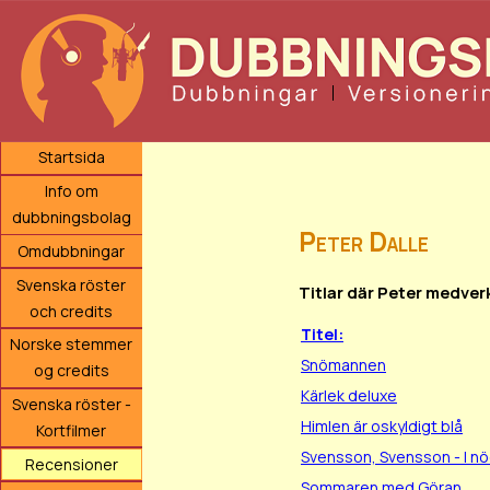
Startsida
Info om
dubbningsbolag
Peter Dalle
Omdubbningar
Svenska röster
Titlar där Peter medver
och credits
Titel:
Norske stemmer
Snömannen
og credits
Kärlek deluxe
Svenska röster -
Himlen är oskyldigt blå
Kortfilmer
Svensson, Svensson - I nö
Recensioner
Sommaren med Göran