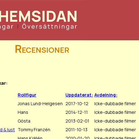
Recensioner
kar:
Rollfigur
Uppdaterat:
Avdelning:
Jonas Lund-Helgesen
2017-10-12
Icke-dubbade filmer
Hans
2014-12-11
Icke-dubbade filmer
Gösta
2013-02-01
Icke-dubbade filmer
d & lust
Tommy Franzén
2011-10-13
Icke-dubbade filmer
Hans Kjällén
2010-01-20
Icke-dubbade filmer