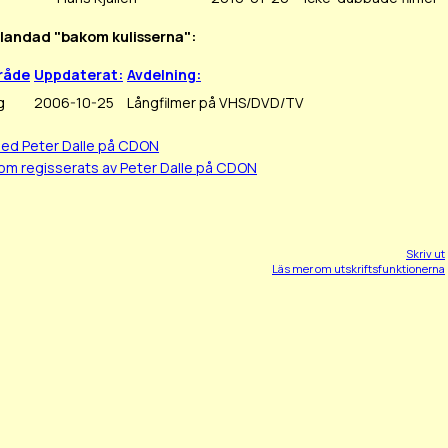
nblandad "bakom kulisserna":
råde
Uppdaterat:
Avdelning:
g
2006-10-25
Långfilmer på VHS/DVD/TV
med Peter Dalle på CDON
om regisserats av Peter Dalle på CDON
Skriv ut
Läs mer om utskriftsfunktionerna