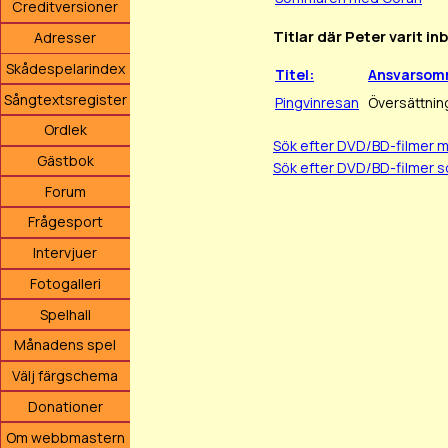
Creditversioner
Titlar där Peter varit i
Adresser
Skådespelarindex
Titel:
Ansvarsom
Sångtextsregister
Pingvinresan
Översättnin
Ordlek
Sök efter DVD/BD-filmer 
Gästbok
Sök efter DVD/BD-filmer s
Forum
Frågesport
Intervjuer
Fotogalleri
Spelhall
Månadens spel
Välj färgschema
Donationer
Om webbmastern