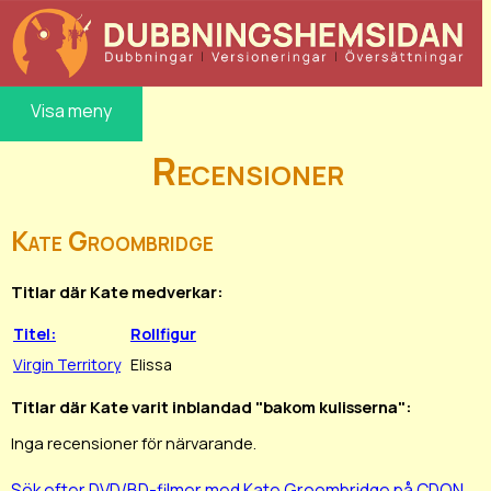
Visa meny
Recensioner
Kate Groombridge
Titlar där Kate medverkar:
Titel:
Rollfigur
Virgin Territory
Elissa
Titlar där Kate varit inblandad "bakom kulisserna":
Inga recensioner för närvarande.
Sök efter DVD/BD-filmer med Kate Groombridge på CDON