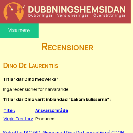
Visa meny
Recensioner
Dino De Laurentiis
Titlar där Dino medverkar:
Inga recensioner för närvarande.
Titlar där Dino varit inblandad "bakom kulisserna":
Titel:
Ansvarsområde
Virgin Territory
Producent
Sök efter DVD/BD-filmer med Dino De Laurentiis på CDON