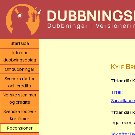
Startsida
Info om
dubbningsbolag
Kyle Br
Omdubbningar
Svenska röster
Titlar där 
och credits
Titel:
Norske stemmer
Surveillance
og credits
Svenska röster -
Titlar där 
Kortfilmer
Inga recens
Recensioner
Sök efter D