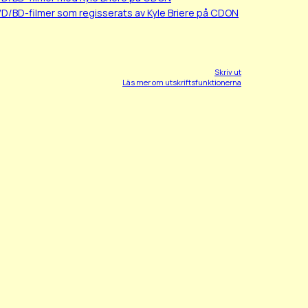
VD/BD-filmer som regisserats av Kyle Briere på CDON
Skriv ut
Läs mer om utskriftsfunktionerna