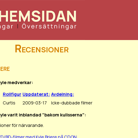
Recensioner
iere
Kyle medverkar:
Rollfigur
Uppdaterat:
Avdelning:
Curtis
2009-03-17
Icke-dubbade filmer
Kyle varit inblandad "bakom kulisserna":
ioner för närvarande.
VD/BD-filmer med Kyle Briere på CDON