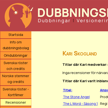
Startsida
Info om
dubbningsbolag
Kari Skogland
Omdubbningar
Svenska röster
Titlar där Kari medverkar:
och credits
Inga recensioner för närvar
Norske stemmer
Titlar där Kari varit inbl
og credits
Svenska röster -
Titel:
Ans
Kortfilmer
The Stone Angel
Prod
Recensioner
The L Word - Säsong 1
Regi