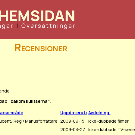
Recensioner
ande.
andad "bakom kulisserna":
varsområde
Uppdaterat:
Avdelning:
ucent/ Regi/ Manusförfattare
2009-09-15
Icke-dubbade filmer
2009-03-27
Icke-dubbade TV-serie