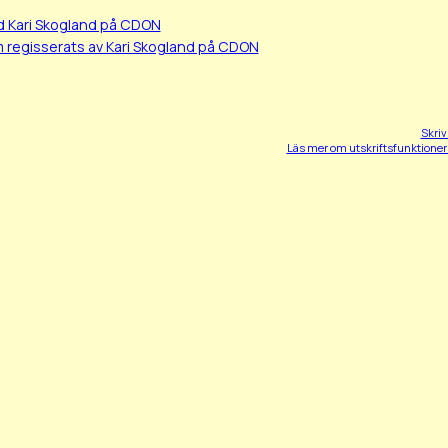
d Kari Skogland på CDON
 regisserats av Kari Skogland på CDON
Skriv
Läs mer om utskriftsfunktione