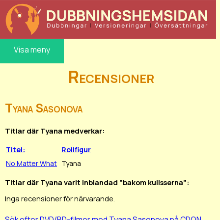
Visa meny
Recensioner
Tyana Sasonova
Titlar där Tyana medverkar:
Titel:
Rollfigur
No Matter What
Tyana
Titlar där Tyana varit inblandad "bakom kulisserna":
Inga recensioner för närvarande.
Sök efter DVD/BD-filmer med Tyana Sasonova på CDON