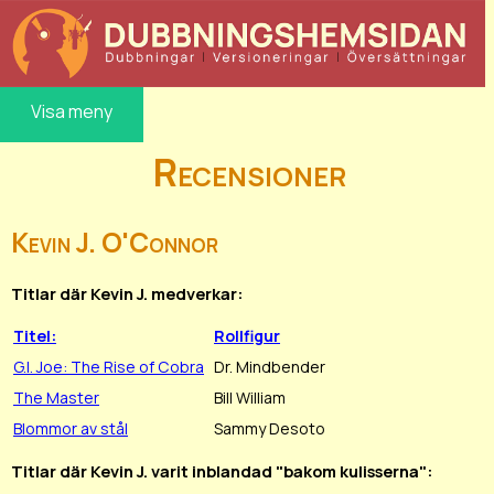
Visa meny
Recensioner
Kevin J. O'Connor
Titlar där Kevin J. medverkar:
Titel:
Rollfigur
G.I. Joe: The Rise of Cobra
Dr. Mindbender
The Master
Bill William
Blommor av stål
Sammy Desoto
Titlar där Kevin J. varit inblandad "bakom kulisserna":