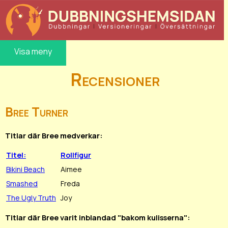
Visa meny
Recensioner
Bree Turner
Titlar där Bree medverkar:
Titel:
Rollfigur
Bikini Beach
Aimee
Smashed
Freda
The Ugly Truth
Joy
Titlar där Bree varit inblandad "bakom kulisserna":