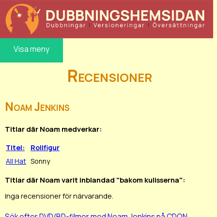
Visa meny
Recensioner
Noam Jenkins
Titlar där Noam medverkar:
Titel:
Rollfigur
All Hat
Sonny
Titlar där Noam varit inblandad "bakom kulisserna":
Inga recensioner för närvarande.
Sök efter DVD/BD-filmer med Noam Jenkins på CDON