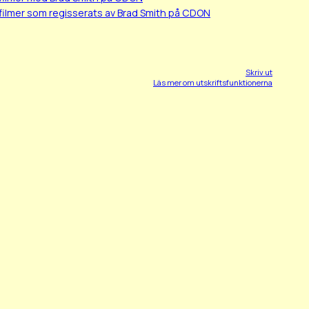
filmer som regisserats av Brad Smith på CDON
Skriv ut
Läs mer om utskriftsfunktionerna