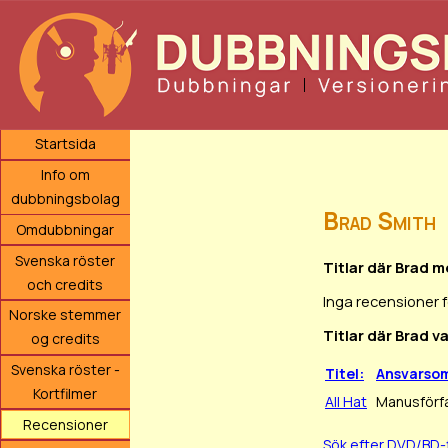
Startsida
Info om
dubbningsbolag
Brad Smith
Omdubbningar
Svenska röster
Titlar där Brad 
och credits
Inga recensioner 
Norske stemmer
Titlar där Brad v
og credits
Svenska röster -
Titel:
Ansvarso
Kortfilmer
All Hat
Manusförfa
Recensioner
Sök efter DVD/BD-