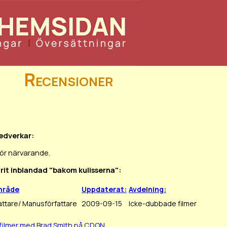
Recensioner
medverkar:
för närvarande.
arit inblandad "bakom kulisserna":
mråde
Uppdaterat:
Avdelning:
ttare/ Manusförfattare
2009-09-15
Icke-dubbade filmer
filmer med Brad Smith på CDON