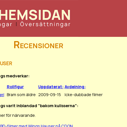
Recensioner
user
ngs medverkar:
Rollfigur
Uppdaterat:
Avdelning:
el
Bram som äldre
2009-09-15
Icke-dubbade filmer
ngs varit inblandad "bakom kulisserna":
er för närvarande.
/BD-filmer med Wings Hauser på CDON