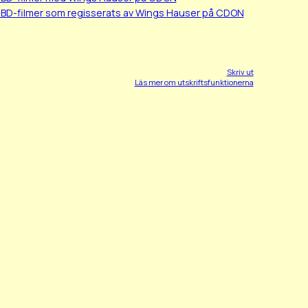
/BD-filmer som regisserats av Wings Hauser på CDON
Skriv ut
Läs mer om utskriftsfunktionerna