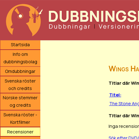
Startsida
Info om
dubbningsbolag
Wings Ha
Omdubbningar
Svenska röster
Titlar där Wi
och credits
Titel:
Norske stemmer
The Stone Ang
og credits
Svenska röster -
Titlar där Wi
Kortfilmer
Inga recension
Recensioner
Sök efter DVD