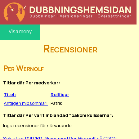
Visa meny
Recensioner
Per Wernolf
Titlar där Per medverkar:
Titel:
Rollfigur
Äntligen midsommar!
Patrik
Titlar där Per varit inblandad "bakom kulisserna":
Inga recensioner för närvarande.
Sök efter DVD/BD-filmer med Per Wernolf på CDON