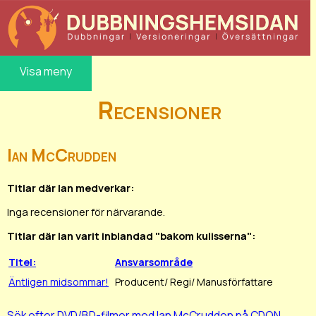
Visa meny
Recensioner
Ian McCrudden
Titlar där Ian medverkar:
Inga recensioner för närvarande.
Titlar där Ian varit inblandad "bakom kulisserna":
Titel:
Ansvarsområde
Äntligen midsommar!
Producent/ Regi/ Manusförfattare
Sök efter DVD/BD-filmer med Ian McCrudden på CDON