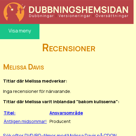
Visa meny
Recensioner
Melissa Davis
Titlar där Melissa medverkar:
Inga recensioner för närvarande.
Titlar där Melissa varit inblandad "bakom kulisserna":
Titel:
Ansvarsområde
Äntligen midsommar!
Producent
Sök efter DVD/BD-filmer med Melissa Davis på CDON