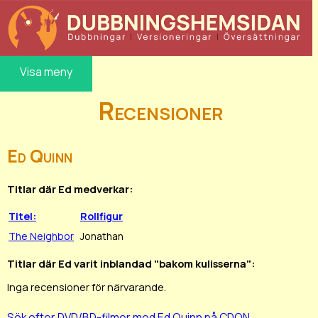
Visa meny
Recensioner
Ed Quinn
Titlar där Ed medverkar:
Titel:
Rollfigur
The Neighbor
Jonathan
Titlar där Ed varit inblandad "bakom kulisserna":
Inga recensioner för närvarande.
Sök efter DVD/BD-filmer med Ed Quinn på CDON