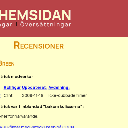
Recensioner
Breen
atrick medverkar:
Rollfigur
Uppdaterat:
Avdelning:
r
Clint
2009-11-19
Icke-dubbade filmer
atrick varit inblandad "bakom kulisserna":
oner för närvarande.
D/BD-filmer med Patrick Breen på CDON