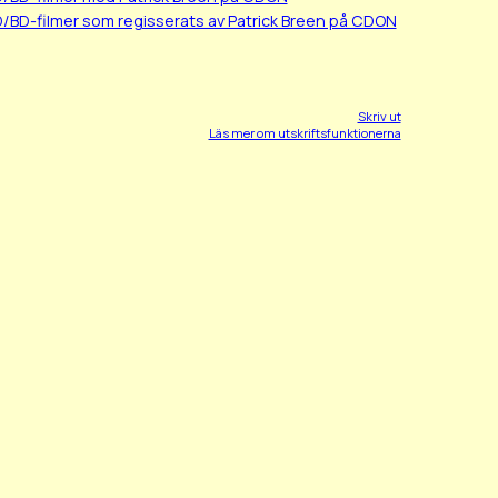
D/BD-filmer som regisserats av Patrick Breen på CDON
Skriv ut
Läs mer om utskriftsfunktionerna