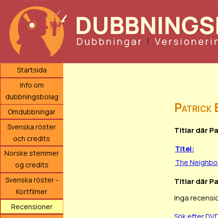
Startsida
Info om
dubbningsbolag
Patrick 
Omdubbningar
Svenska röster
Titlar där P
och credits
Titel:
Norske stemmer
The Neighbo
og credits
Svenska röster -
Titlar där P
Kortfilmer
Inga recensi
Recensioner
Sök efter DV