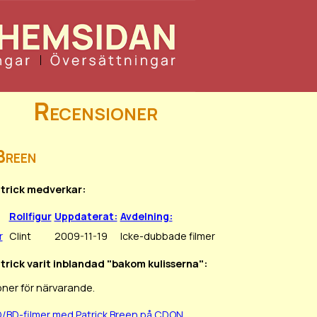
Recensioner
Breen
atrick medverkar:
Rollfigur
Uppdaterat:
Avdelning:
r
Clint
2009-11-19
Icke-dubbade filmer
atrick varit inblandad "bakom kulisserna":
oner för närvarande.
D/BD-filmer med Patrick Breen på CDON