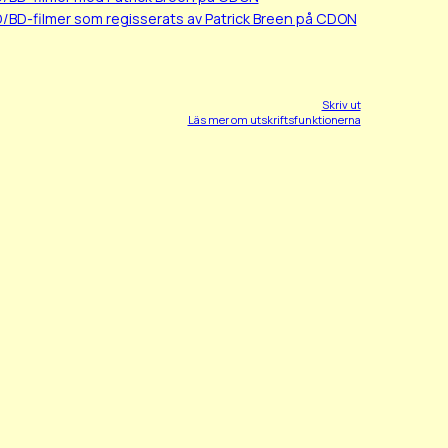
D/BD-filmer som regisserats av Patrick Breen på CDON
Skriv ut
Läs mer om utskriftsfunktionerna