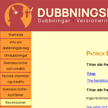
Startsida
Info om
dubbningsbolag
Patrick 
Omdubbningar
Svenska röster
Titlar där P
och credits
Titel:
Norske stemmer
The Neighbo
og credits
Svenska röster -
Titlar där P
Kortfilmer
Inga recensi
Recensioner
Sök efter DV